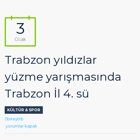
3
Ocak
Trabzon yıldızlar
yüzme yarışmasında
Trabzon İl 4. sü
KÜLTÜR & SPOR
Author
bireytrb
Trabzon
yorumlar kapalı
yıldızlar
yüzme
yarışmasında